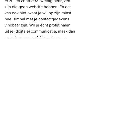
Er zullen anno 2021 weinig bedrijven 
zijn die geen website hebben. En dat 
kan ook niet, want je wil op zijn minst 
heel simpel met je contactgegevens 
vindbaar zijn. Wil je écht profijt halen 
uit je (digitale) communicatie, maak dan 
een plan en zorg dat je je daar aan 
houdt. Er zijn genoeg tools om je social 
media berichten in te plannen en te 
monitoren of huur een professional in. 
Communicatie is een vak en dat is niet 
voor niets zo.