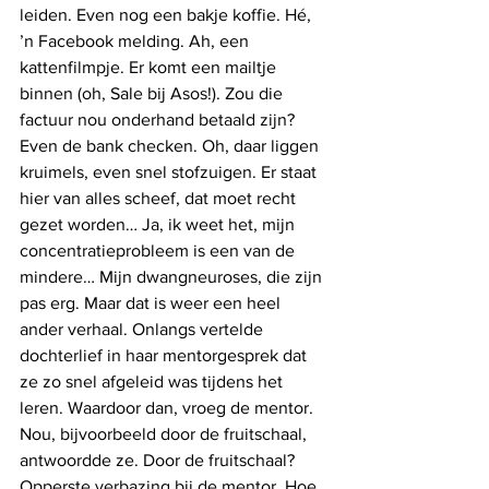
leiden. Even nog een bakje koffie. Hé, 
’n Facebook melding. Ah, een 
kattenfilmpje. Er komt een mailtje 
binnen (oh, Sale bij Asos!). Zou die 
factuur nou onderhand betaald zijn? 
Even de bank checken. Oh, daar liggen 
kruimels, even snel stofzuigen. Er staat 
hier van alles scheef, dat moet recht 
gezet worden… Ja, ik weet het, mijn 
concentratieprobleem is een van de 
mindere… Mijn dwangneuroses, die zijn 
pas erg. Maar dat is weer een heel 
ander verhaal. Onlangs vertelde 
dochterlief in haar mentorgesprek dat 
ze zo snel afgeleid was tijdens het 
leren. Waardoor dan, vroeg de mentor. 
Nou, bijvoorbeeld door de fruitschaal, 
antwoordde ze. Door de fruitschaal? 
Opperste verbazing bij de mentor. Hoe 