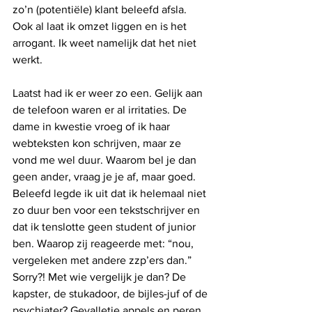
zo’n (potentiële) klant beleefd afsla. 
Ook al laat ik omzet liggen en is het 
arrogant. Ik weet namelijk dat het niet 
werkt.
Laatst had ik er weer zo een. Gelijk aan 
de telefoon waren er al irritaties. De 
dame in kwestie vroeg of ik haar 
webteksten kon schrijven, maar ze 
vond me wel duur. Waarom bel je dan 
geen ander, vraag je je af, maar goed. 
Beleefd legde ik uit dat ik helemaal niet 
zo duur ben voor een tekstschrijver en 
dat ik tenslotte geen student of junior 
ben. Waarop zij reageerde met: “nou, 
vergeleken met andere zzp’ers dan.” 
Sorry?! Met wie vergelijk je dan? De 
kapster, de stukadoor, de bijles-juf of de 
psychiater? Gevalletje appels en peren, 